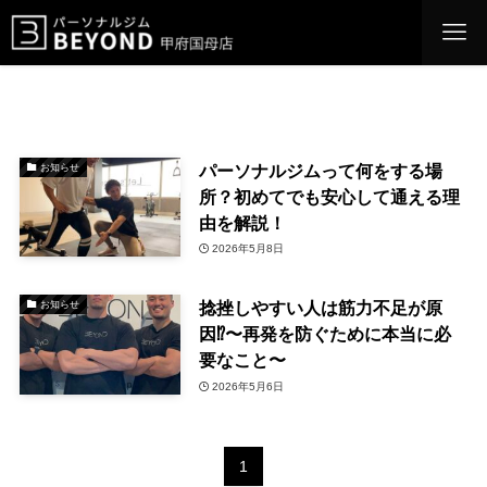
パーソナルジムって何をする場
お知らせ
所？初めてでも安心して通える理
由を解説！
2026年5月8日
捻挫しやすい人は筋力不足が原
お知らせ
因⁉︎〜再発を防ぐために本当に必
要なこと〜
2026年5月6日
1