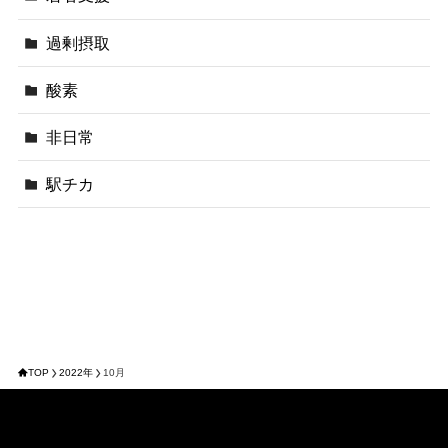
過剰摂取
酸素
非日常
駅チカ
TOP
2022年
10月