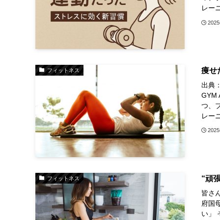
レーニ
202
痩せ
フィットネス
出典：h
GY
つ、
レーニ
202
“頑
フィットネス
皆さ
府国
い」