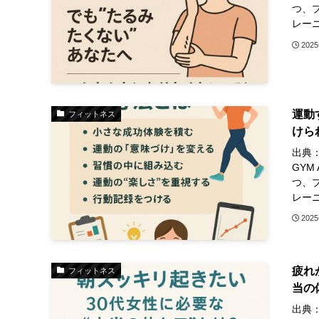
つ、
レーニ
202
運動
フィットネス
けら
出典：h
GY
つ、
レーニ
202
疲れ
フィットネス
当の
出典：h