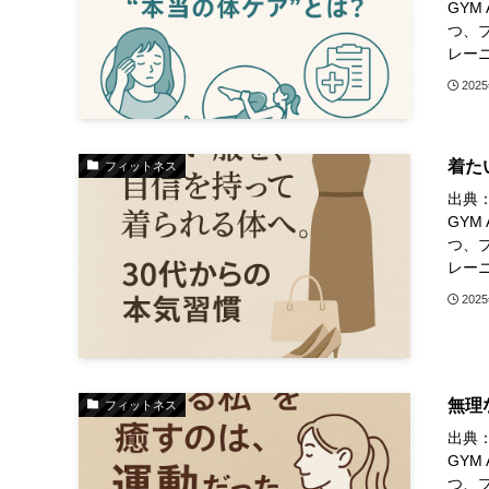
GY
つ、
レーニ
202
着た
フィットネス
出典：h
GY
つ、
レーニ
202
無理
フィットネス
出典：h
GY
つ、