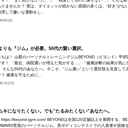
ありませんか？ 実は、ダイエットが続かない原因の多くは、“好き”がな
理して嫌いな運動をし...
5年8月2日
よりも『ジム』が必要。50代の賢い選択。
にちは！ 山梨のパーソナルトレーニングジムBEYOND（ビヨンド）甲府
です！ 「最近、病院通いが増えた気がする…」「健康診断の結果が気に
」 そんな50代のあなたへ。今こそ、“ジム通い”という選択肢を見直して
？ 健康を守るために...
5年7月27日
ムキになりたくない。でも“たるみたくない”あなたへ。
ttps://beyond-gym.com/ BEYONDは全国120店舗以上を展開する、BE
M AWARD受賞のパーソナルジム。美ボディコンテストでの入賞者や資格