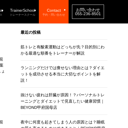
お問い合わせ
ss
TrainerSchool
Contact
055-236-8501
ス
トレーナースクール
予約・問い合わせ
最近の投稿
筋トレと有酸素運動はどっちが先？目的別にわ
かる最適な順番をトレーナーが解説
国
葉
ランニングだけでは痩せない理由とは？ダイエ
しょ
ットを成功させる本当に大切なポイントを解
説！
抜けない疲れは肝臓が原因！？パーソナルトレ
ーニングとダイエットで見直したい健康習慣｜
BEYOND甲府国母店
国
夜中に何度も起きてしまう人の原因とは？睡眠