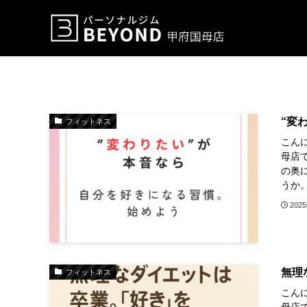
“変
フィットネス
こん
母店
の奥
うか。
202
無理
フィットネス
こん
母店