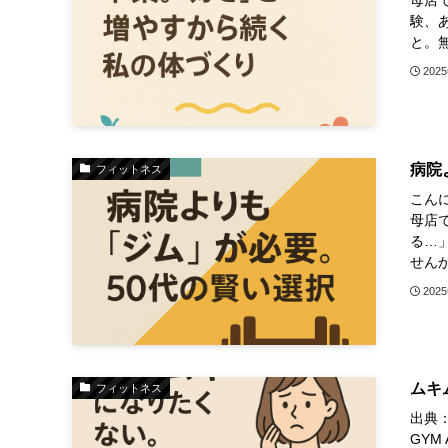
験、
と。無
202
病院
フィットネス
こん
母店
る…
せんか
202
ムキ
フィットネス
出典：h
GY