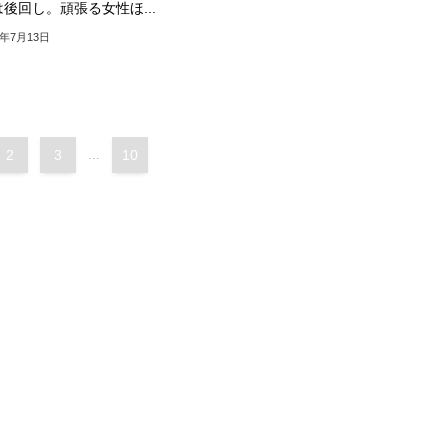
後回し。頑張る女性ほ...
5年7月13日
2
3
...
10