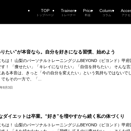
TOP
Trainers
Price
Column
Acce
トップページ
トレーナー
料金
コラム
アクセ
わりたい”が本音なら。自分を好きになる習慣、始めよう
にちは！ 山梨のパーソナルトレーニングジムBEYOND（ビヨンド）甲府
です！ 「痩せたい」「キレイになりたい」「自信を持ちたい」 そんな言
にある本音は、きっと「今の自分を変えたい」という気持ちではないで
でもその一方で、「...
5年8月3日
なダイエットは卒業。“好き”を増やすから続く私の体づくり
にちは！ 山梨のパーソナルトレーニングジムBEYOND（ビヨンド）甲府
です！ 「また続かなかった…」「我慢してるのに痩せない…」 そんな経