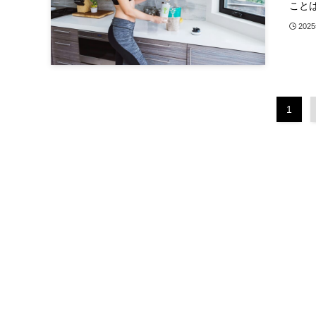
ことは
202
1