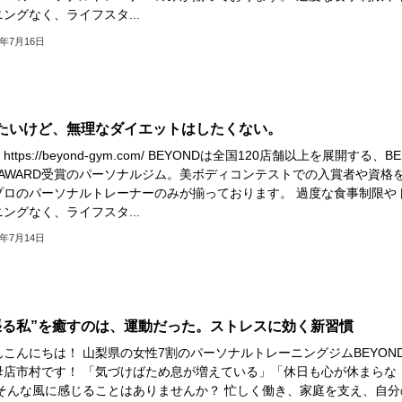
ングなく、ライフスタ...
5年7月16日
たいけど、無理なダイエットはしたくない。
ttps://beyond-gym.com/ BEYONDは全国120店舗以上を展開する、BE
M AWARD受賞のパーソナルジム。美ボディコンテストでの入賞者や資格
プロのパーソナルトレーナーのみが揃っております。 過度な食事制限や
ングなく、ライフスタ...
5年7月14日
張る私”を癒すのは、運動だった。ストレスに効く新習慣
んこんにちは！ 山梨県の女性7割のパーソナルトレーニングジムBEYON
母店市村です！ 「気づけばため息が増えている」「休日も心が休まらな
 そんな風に感じることはありませんか？ 忙しく働き、家庭を支え、自分