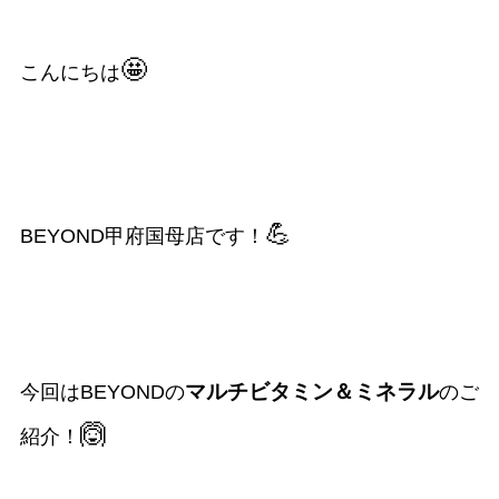
🤩
こんにちは
💪
BEYOND甲府国母店です！
マルチビタミン＆ミネラル
今回はBEYONDの
のご
🙆
紹介！