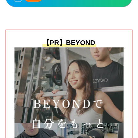
【PR】BEYOND