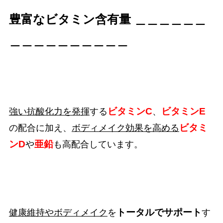
豊富なビタミン含有量
＿＿＿＿＿＿
＿＿＿＿＿＿＿＿＿＿
ビタミンC
ビタミンE
強い抗酸化力を発揮
する
、
ビタミ
の配合に加え、
ボディメイク効果を高める
ンD
亜鉛
や
も高配合しています。
トータルでサポート
健康維持やボディメイク
を
す