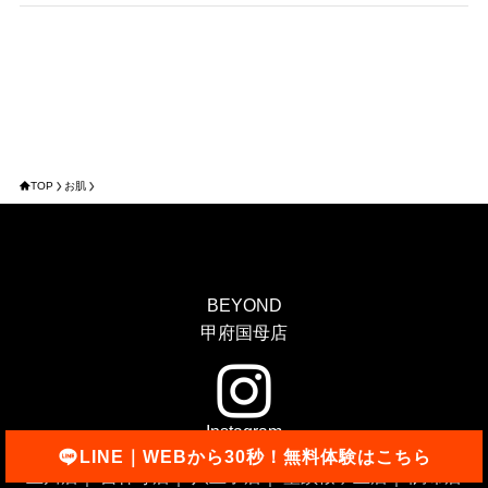
TOP
お肌
BEYOND
甲府国母店
Instagram
LINE｜WEBから30秒！無料体験はこちら
立川店
｜
吉祥寺店
｜
八王子店
｜
聖蹟桜ヶ丘店
｜
調布店