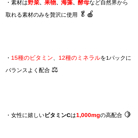
野菜
果物
海藻
酵母
・素材は
など自然界から
、
、
、
🥬🍎
取れる素材のみを贅沢に使用
15種のビタミン
12種のミネラル
・
、
を1パックに
⚖️
バランスよく配合
🍋
1,000mg
・女性に嬉しい
ビタミンC
は
の高配合