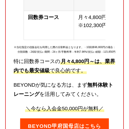
回数券コース
月々4,800円～
※102,300円
※当社指定の信販会社を利用した際の分割料金となります。・10回券96,800円の場合：
分割回数：24回/支払い期間：24ヶ月/手数料率：年利7.96%/支払い総額：115,850円
特に回数券コースの
月々4,800円～は、業界
内でも最安値級
で良心的です。
BEYONDが気になる方は、まず
無料体験ト
レーニング
を活用してみてください。
＼今なら入会金50,000円が無料／
BEYOND甲府国母店はこちら