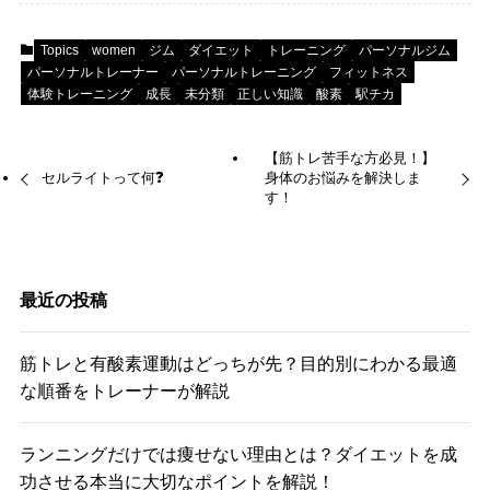
Topics
women
ジム
ダイエット
トレーニング
パーソナルジム
パーソナルトレーナー
パーソナルトレーニング
フィットネス
体験トレーニング
成長
未分類
正しい知識
酸素
駅チカ
【筋トレ苦手な方必見！】
セルライトって何❓
身体のお悩みを解決しま
す！
最近の投稿
筋トレと有酸素運動はどっちが先？目的別にわかる最適
な順番をトレーナーが解説
ランニングだけでは痩せない理由とは？ダイエットを成
功させる本当に大切なポイントを解説！