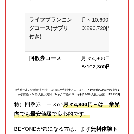
ライフプランニン
月々10,600～
グコース(サプリ
※296,720円
付き)
回数券コース
月々4,800円～
※102,300円
※当社指定の信販会社を利用した際の分割料金となります。・10回券96,800円の場合：
分割回数：24回/支払い期間：24ヶ月/手数料率：年利7.96%/支払い総額：115,850円
特に回数券コースの
月々4,800円～は、業界
内でも最安値級
で良心的です。
BEYONDが気になる方は、まず
無料体験ト