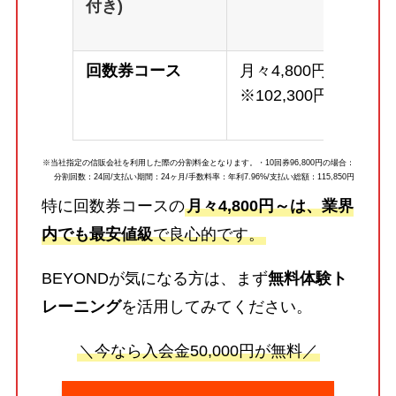
付き)
回数券コース
月々4,800円～
※102,300円
※当社指定の信販会社を利用した際の分割料金となります。・10回券96,800円の場合：
分割回数：24回/支払い期間：24ヶ月/手数料率：年利7.96%/支払い総額：115,850円
特に回数券コースの
月々4,800円～は、業界
内でも最安値級
で良心的です。
BEYONDが気になる方は、まず
無料体験ト
レーニング
を活用してみてください。
＼今なら入会金50,000円が無料／