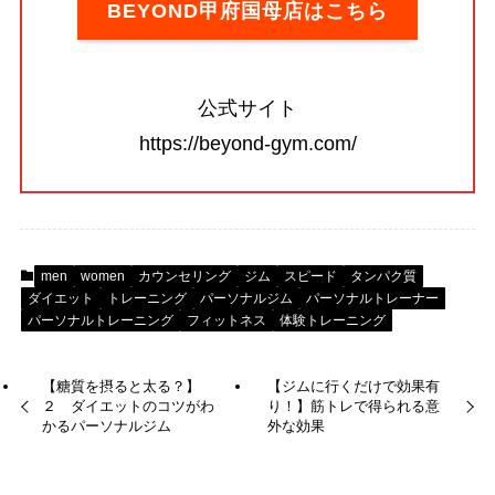
BEYOND甲府国母店はこちら
公式サイト
https://beyond-gym.com/
men
women
カウンセリング
ジム
スピード
タンパク質
ダイエット
トレーニング
パーソナルジム
パーソナルトレーナー
パーソナルトレーニング
フィットネス
体験トレーニング
【糖質を摂ると太る？】
【ジムに行くだけで効果有
２ ダイエットのコツがわ
り！】筋トレで得られる意
かるパーソナルジム
外な効果