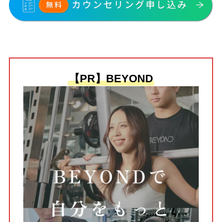
【PR】BEYOND